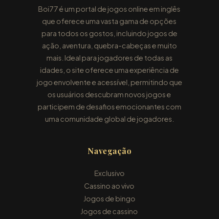
Boi77 é um portal de jogos online em inglês
que oferece uma vasta gama de opções
para todos os gostos, incluindo jogos de
ação, aventura, quebra-cabeças e muito
mais. Ideal para jogadores de todas as
idades, o site oferece uma experiência de
jogo envolvente e acessível, permitindo que
os usuários descubram novos jogos e
participem de desafios emocionantes com
uma comunidade global de jogadores.
Navegação
Exclusivo
Cassino ao vivo
Jogos de bingo
Jogos de cassino