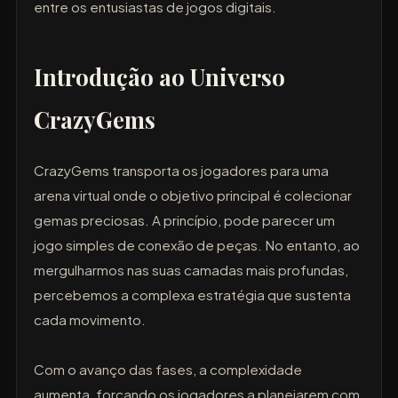
entre os entusiastas de jogos digitais.
Introdução ao Universo
CrazyGems
CrazyGems transporta os jogadores para uma
arena virtual onde o objetivo principal é colecionar
gemas preciosas. A princípio, pode parecer um
jogo simples de conexão de peças. No entanto, ao
mergulharmos nas suas camadas mais profundas,
percebemos a complexa estratégia que sustenta
cada movimento.
Com o avanço das fases, a complexidade
aumenta, forçando os jogadores a planejarem com