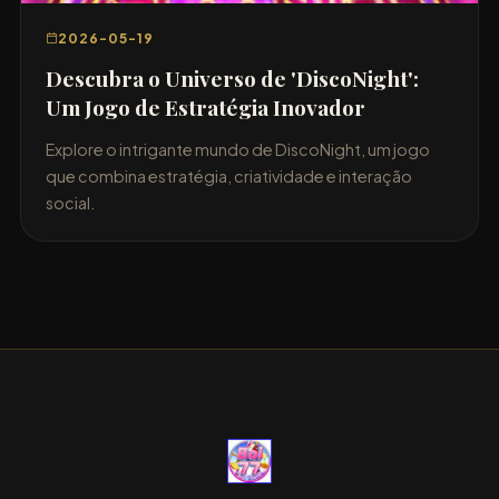
2026-05-19
Descubra o Universo de 'DiscoNight':
Um Jogo de Estratégia Inovador
Explore o intrigante mundo de DiscoNight, um jogo
que combina estratégia, criatividade e interação
social.