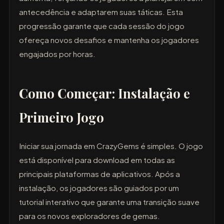
antecedência e adaptarem suas táticas. Esta
progressão garante que cada sessão do jogo
ofereça novos desafios e mantenha os jogadores
engajados por horas.
Como Começar: Instalação e
Primeiro Jogo
Iniciar sua jornada em CrazyGems é simples. O jogo
está disponível para download em todas as
principais plataformas de aplicativos. Após a
instalação, os jogadores são guiados por um
tutorial interativo que garante uma transição suave
para os novos exploradores de gemas.