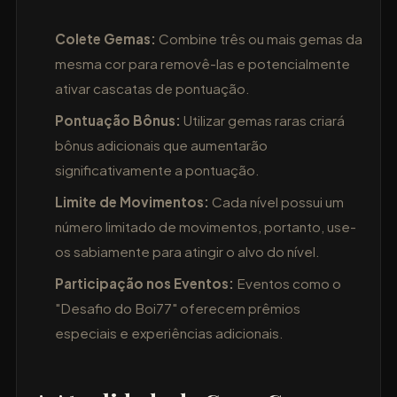
Colete Gemas:
Combine três ou mais gemas da
mesma cor para removê-las e potencialmente
ativar cascatas de pontuação.
Pontuação Bônus:
Utilizar gemas raras criará
bônus adicionais que aumentarão
significativamente a pontuação.
Limite de Movimentos:
Cada nível possui um
número limitado de movimentos, portanto, use-
os sabiamente para atingir o alvo do nível.
Participação nos Eventos:
Eventos como o
"Desafio do Boi77" oferecem prêmios
especiais e experiências adicionais.