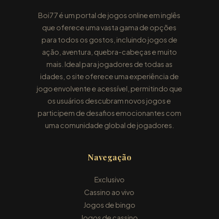
Boi77 é um portal de jogos online em inglês
que oferece uma vasta gama de opções
para todos os gostos, incluindo jogos de
ação, aventura, quebra-cabeças e muito
mais. Ideal para jogadores de todas as
idades, o site oferece uma experiência de
jogo envolvente e acessível, permitindo que
os usuários descubram novos jogos e
participem de desafios emocionantes com
uma comunidade global de jogadores.
Navegação
Exclusivo
Cassino ao vivo
Jogos de bingo
Jogos de cassino