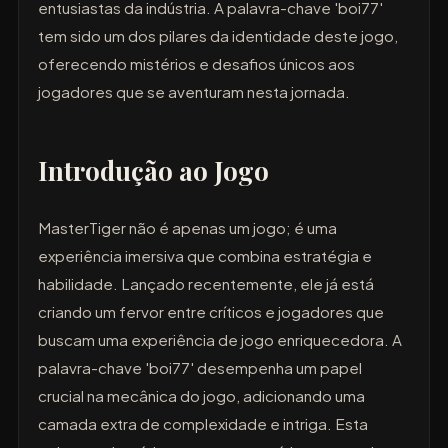
entusiastas da indústria. A palavra-chave 'boi77'
tem sido um dos pilares da identidade deste jogo,
oferecendo mistérios e desafios únicos aos
jogadores que se aventuram nesta jornada.
Introdução ao Jogo
MasterTiger não é apenas um jogo; é uma
experiência imersiva que combina estratégia e
habilidade. Lançado recentemente, ele já está
criando um fervor entre críticos e jogadores que
buscam uma experiência de jogo enriquecedora. A
palavra-chave 'boi77' desempenha um papel
crucial na mecânica do jogo, adicionando uma
camada extra de complexidade e intriga. Esta