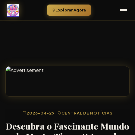
Explorar Agora
2026-04-29
CENTRAL DE NOTÍCIAS
Descubra o Fascinante Mundo