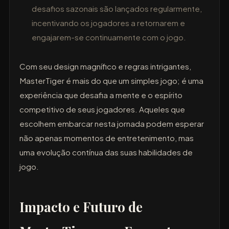
desafios sazonais são lançados regularmente,
incentivando os jogadores a retornarem e
engajarem-se continuamente com o jogo.
Com seu design magnífico e regras intrigantes,
MasterTiger é mais do que um simples jogo; é uma
experiência que desafia a mente e o espírito
competitivo de seus jogadores. Aqueles que
escolhem embarcar nesta jornada podem esperar
não apenas momentos de entretenimento, mas
uma evolução contínua das suas habilidades de
jogo.
Impacto e Futuro de