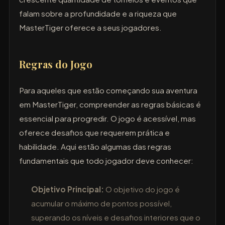
falam sobre a profundidade e a riqueza que
MasterTiger oferece a seus jogadores.
Regras do Jogo
Para aqueles que estão começando sua aventura
em MasterTiger, compreender as regras básicas é
essencial para progredir. O jogo é acessível, mas
oferece desafios que requerem prática e
habilidade. Aqui estão algumas das regras
fundamentais que todo jogador deve conhecer:
Objetivo Principal:
O objetivo do jogo é
acumular o máximo de pontos possível,
superando os níveis e desafios interiores que o