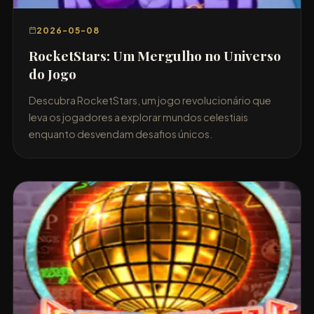
2026-05-08
RocketStars: Um Mergulho no Universo
do Jogo
Descubra RocketStars, um jogo revolucionário que
leva os jogadores a explorar mundos celestiais
enquanto desvendam desafios únicos.