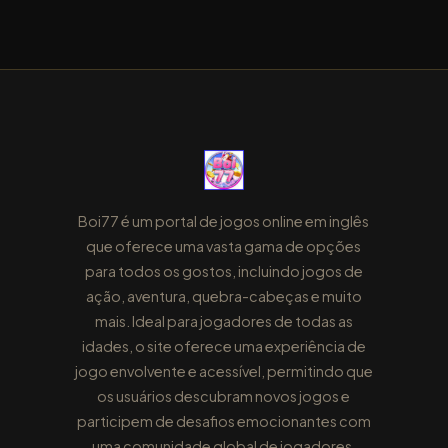
Boi77 é um portal de jogos online em inglês
que oferece uma vasta gama de opções
para todos os gostos, incluindo jogos de
ação, aventura, quebra-cabeças e muito
mais. Ideal para jogadores de todas as
idades, o site oferece uma experiência de
jogo envolvente e acessível, permitindo que
os usuários descubram novos jogos e
participem de desafios emocionantes com
uma comunidade global de jogadores.