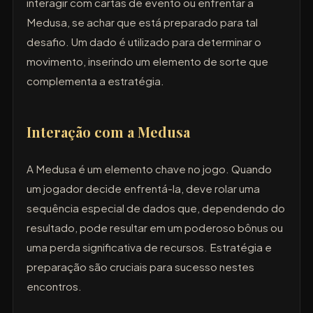
interagir com cartas de evento ou enfrentar a
Medusa, se achar que está preparado para tal
desafio. Um dado é utilizado para determinar o
movimento, inserindo um elemento de sorte que
complementa a estratégia.
Interação com a Medusa
A Medusa é um elemento chave no jogo. Quando
um jogador decide enfrentá-la, deve rolar uma
sequência especial de dados que, dependendo do
resultado, pode resultar em um poderoso bônus ou
uma perda significativa de recursos. Estratégia e
preparação são cruciais para sucesso nestes
encontros.