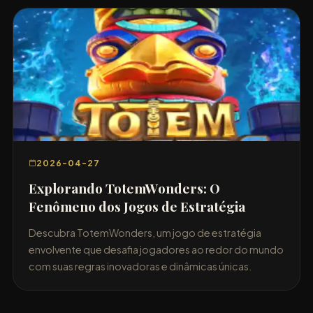
2026-04-27
Explorando TotemWonders: O
Fenômeno dos Jogos de Estratégia
Descubra TotemWonders, um jogo de estratégia
envolvente que desafia jogadores ao redor do mundo
com suas regras inovadoras e dinâmicas únicas.