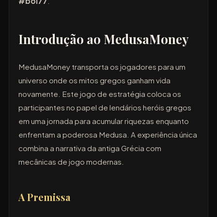
#boi77
.
Introdução ao MedusaMoney
MedusaMoney transporta os jogadores para um
universo onde os mitos gregos ganham vida
novamente. Este jogo de estratégia coloca os
participantes no papel de lendários heróis gregos
em uma jornada para acumular riquezas enquanto
enfrentam a poderosa Medusa. A experiência única
combina a narrativa da antiga Grécia com
mecânicas de jogo modernas.
A Premissa