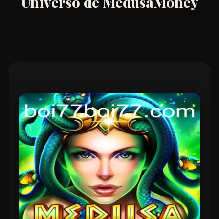
Universo de MedusaMoney