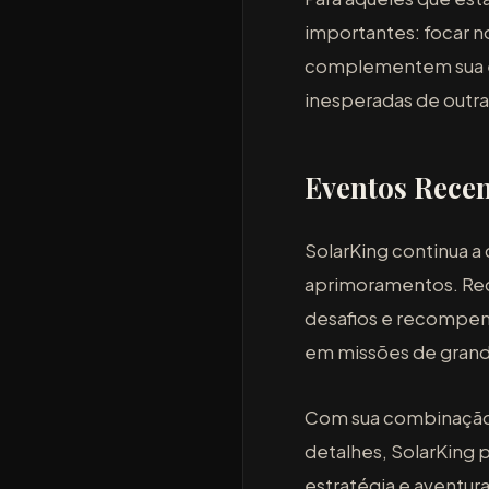
importantes: focar n
complementem sua es
inesperadas de outras
Eventos Recen
SolarKing continua a
aprimoramentos. Rec
desafios e recompens
em missões de grand
Com sua combinação 
detalhes, SolarKing 
estratégia e aventura