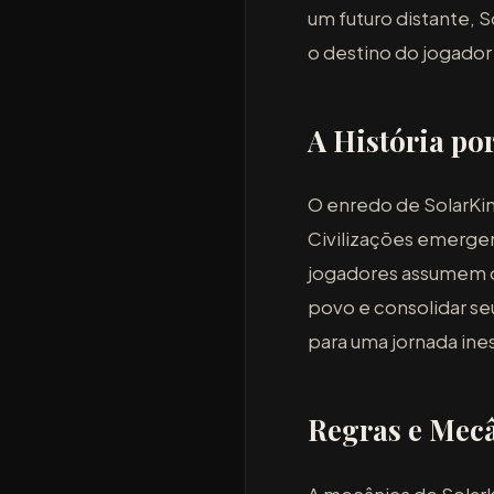
um futuro distante, 
o destino do jogador 
A História po
O enredo de SolarKing
Civilizações emergen
jogadores assumem o 
povo e consolidar seu
para uma jornada ines
Regras e Mecâ