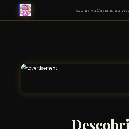
Exclusivo
Cassino ao viv
Descobri