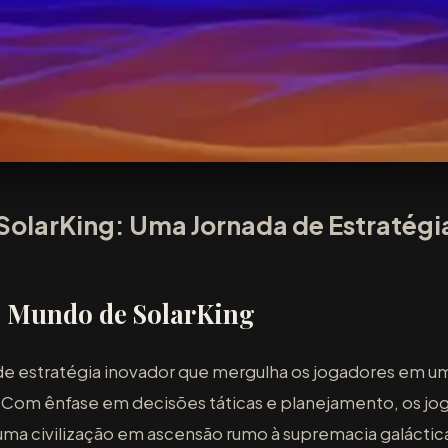
olarKing: Uma Jornada de Estratégi
o Mundo de SolarKing
de estratégia inovador que mergulha os jogadores em um
. Com ênfase em decisões táticas e planejamento, os jo
 uma civilização em ascensão rumo à supremacia galáct