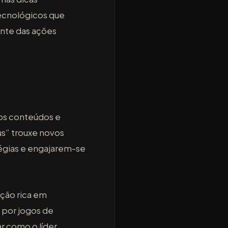
tecnológicos que
ante das ações
vos conteúdos e
s” trouxe novos
tégias e engajarem-se
ção rica em
 por jogos de
ar como o líder