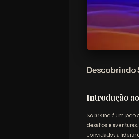
Descobrindo S
Introdução a
SolarKing é um jogo 
desafios e aventuras
convidados a liderar