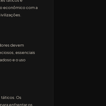
es táticos e
nto econômico com a
vilizações.
gadores devem
eciosos, essenciais
dadoso e o uso
táticos. Os
para enfrentar os