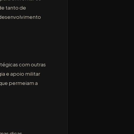
nde tanto de
o desenvolvimento
atégicas com outras
a e apoio militar
s que permeiam a
mas dicas