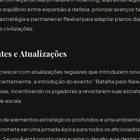
o equilíbrio entre expansão e defesa, priorizar avanços 
tratégia e permanecer flexível para adaptar planos di
 civilizações.
tes e Atualizações
 crescer com atualizações regulares que introduzem no
entemente, a introdução do evento “Batalha pelo Nexu
as, incentivando os jogadores a revisitarem suas estra
e escala.
de elementos estratégicos profundos e uma ambienta
promete ser uma jornada épica para todos os aficionados
. Se você está pronto para aceitar o desafio e se destac