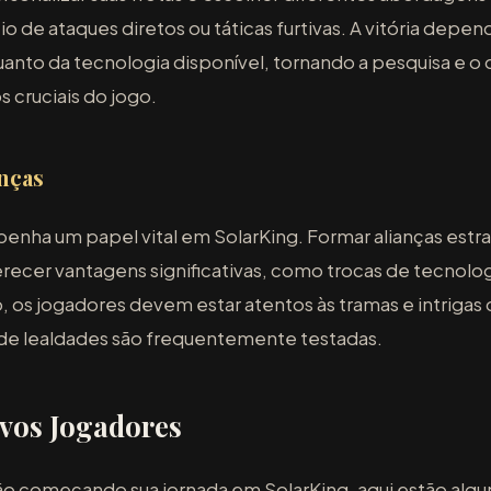
io de ataques diretos ou táticas furtivas. A vitória depe
quanto da tecnologia disponível, tornando a pesquisa e 
 cruciais do jogo.
anças
nha um papel vital em SolarKing. Formar alianças estr
recer vantagens significativas, como trocas de tecnologi
, os jogadores devem estar atentos às tramas e intriga
onde lealdades são frequentemente testadas.
vos Jogadores
ão começando sua jornada em SolarKing, aqui estão algu