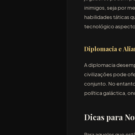
inimigos, seja por me
habilidades táticas 
tecnológico aspectos
Diplomacia e Ali
A diplomacia desempe
civilizações pode ofe
conjunto. No entanto
política galáctica, 
Dicas para No
Para aqueles que est