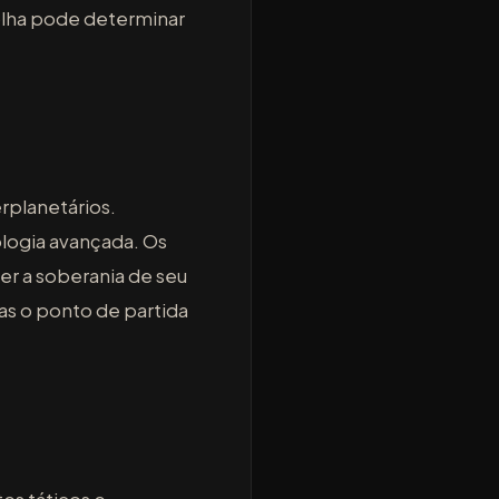
olha pode determinar
rplanetários.
logia avançada. Os
er a soberania de seu
nas o ponto de partida