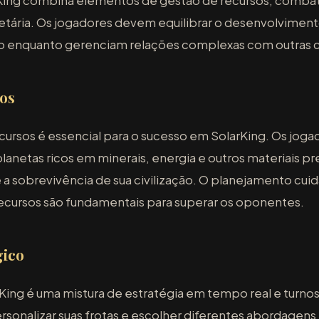
King combina elementos de gestão de recursos, combat
netária. Os jogadores devem equilibrar o desenvolvime
do enquanto gerenciam relações complexas com outras ci
os
ecursos é essencial para o sucesso em SolarKing. Os jo
planetas ricos em minerais, energia e outros materiais pr
 a sobrevivência de sua civilização. O planejamento cui
ecursos são fundamentais para superar os oponentes.
gico
ng é uma mistura de estratégia em tempo real e turnos 
onalizar suas frotas e escolher diferentes abordagens 