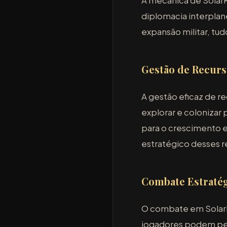
A mecânica de Solar
diplomacia interpla
expansão militar, tu
Gestão de Recurs
A gestão eficaz de r
explorar e colonizar 
para o crescimento e
estratégico desses r
Combate Estraté
O combate em SolarKi
jogadores podem pers