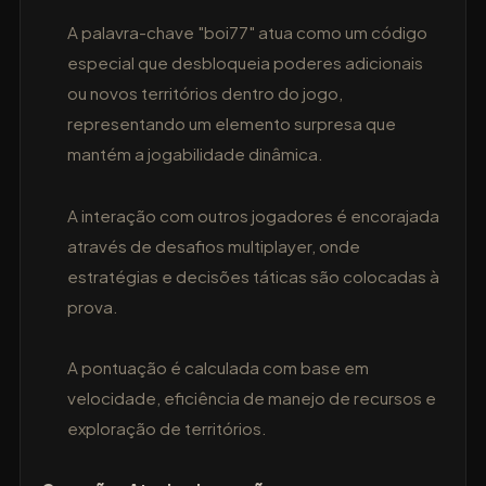
A palavra-chave "boi77" atua como um código
especial que desbloqueia poderes adicionais
ou novos territórios dentro do jogo,
representando um elemento surpresa que
mantém a jogabilidade dinâmica.
A interação com outros jogadores é encorajada
através de desafios multiplayer, onde
estratégias e decisões táticas são colocadas à
prova.
A pontuação é calculada com base em
velocidade, eficiência de manejo de recursos e
exploração de territórios.