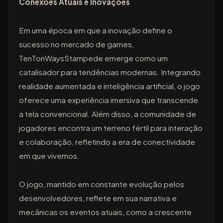
Conexões Atuais e Inovações
Em uma época em que a inovação define o
sucesso no mercado de games,
TenTonWaysStampede emerge como um
catalisador para tendências modernas. Integrando
realidade aumentada e inteligência artificial, o jogo
oferece uma experiência imersiva que transcende
a tela convencional. Além disso, a comunidade de
jogadores encontra um terreno fértil para interação
e colaboração, refletindo a era de conectividade
em que vivemos.
O jogo, mantido em constante evolução pelos
desenvolvedores, reflete em sua narrativa e
mecânicas os eventos atuais, como a crescente