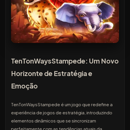
TenTonWaysStampede: Um Novo
Horizonte de Estratégia e
Emoção
TenTonWaysStampede é um jogo que redefine a
experiência de jogos de estratégia, introduzindo
elementos dinâmicos que se sincronizam
perfeitamente com as tendências atuais da