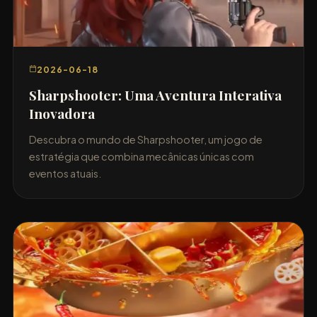
2026-06-18
Sharpshooter: Uma Aventura Interativa
Inovadora
Descubra o mundo de Sharpshooter, um jogo de
estratégia que combina mecânicas únicas com
eventos atuais.