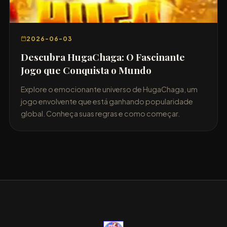
2026-06-03
Descubra HugaChaga: O Fascinante
Jogo que Conquista o Mundo
Explore o emocionante universo de HugaChaga, um
jogo envolvente que está ganhando popularidade
global. Conheça suas regras e como começar.