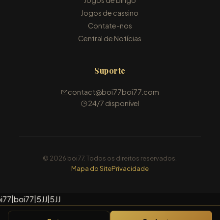
Jogos de cassino
Contate-nos
Central de Notícias
Suporte
contact@boi77boi77.com
24/7 disponível
© 2026 boi77. Todos os direitos reservados.
Mapa do Site
Privacidade
77
|
5JJ
|
5JJ