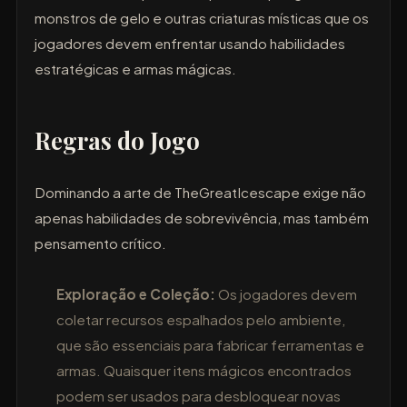
monstros de gelo e outras criaturas místicas que os
jogadores devem enfrentar usando habilidades
estratégicas e armas mágicas.
Regras do Jogo
Dominando a arte de TheGreatIcescape exige não
apenas habilidades de sobrevivência, mas também
pensamento crítico.
Exploração e Coleção:
Os jogadores devem
coletar recursos espalhados pelo ambiente,
que são essenciais para fabricar ferramentas e
armas. Quaisquer itens mágicos encontrados
podem ser usados para desbloquear novas