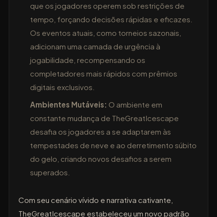
que os jogadores operem sob restrições de
tempo, forçando decisões rápidas e eficazes.
Os eventos atuais, como torneios sazonais,
adicionam uma camada de urgência à
jogabilidade, recompensando os
completadores mais rápidos com prêmios
digitais exclusivos.
Ambientes Mutáveis:
O ambiente em
constante mudança de TheGreatIcescape
desafia os jogadores a se adaptarem às
tempestades de neve e ao derretimento súbito
do gelo, criando novos desafios a serem
superados.
Com seu cenário vívido e narrativa cativante,
TheGreatIcescape estabeleceu um novo padrão