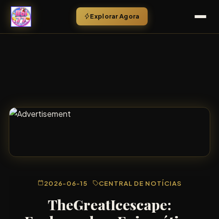
Explorar Agora
2026-06-15
CENTRAL DE NOTÍCIAS
TheGreatIcescape: