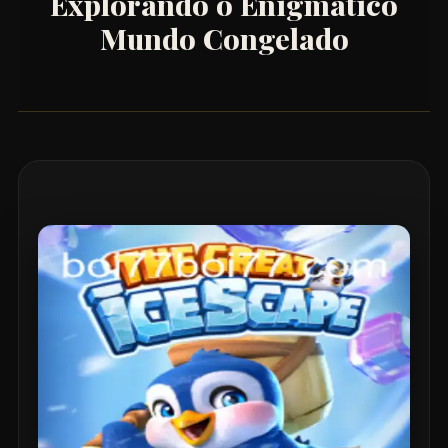
Explorando o Enigmático
Mundo Congelado