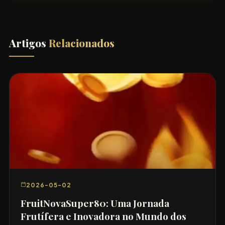
Artigos
Relacionados
2026-05-02
FruitNovaSuper80: Uma Jornada
Frutífera e Inovadora no Mundo dos