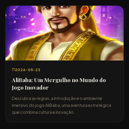
2026-05-23
AliBaba: Um Mergulho no Mundo do
Jogo Inovador
Descubra as regras, a introdução e o ambiente
imersivo do jogo AliBaba, uma aventura estratégica
que combina cultura e inovação.