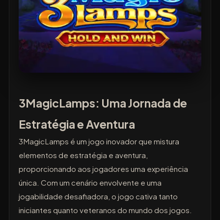
3MagicLamps: Uma Jornada de
Estratégia e Aventura
3MagicLamps é um jogo inovador que mistura
elementos de estratégia e aventura,
proporcionando aos jogadores uma experiência
única. Com um cenário envolvente e uma
jogabilidade desafiadora, o jogo cativa tanto
iniciantes quanto veteranos do mundo dos jogos.