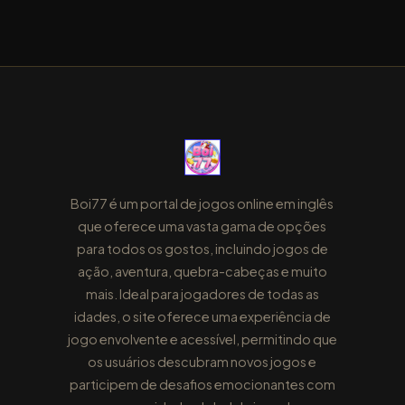
Boi77 é um portal de jogos online em inglês
que oferece uma vasta gama de opções
para todos os gostos, incluindo jogos de
ação, aventura, quebra-cabeças e muito
mais. Ideal para jogadores de todas as
idades, o site oferece uma experiência de
jogo envolvente e acessível, permitindo que
os usuários descubram novos jogos e
participem de desafios emocionantes com