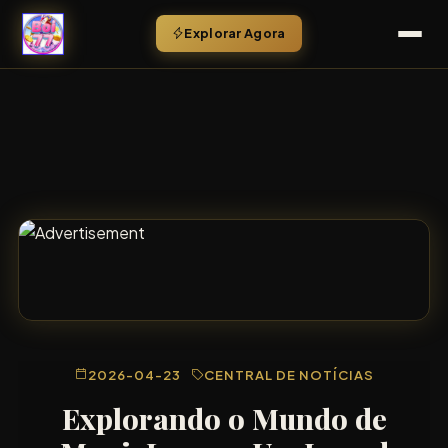
Explorar Agora
2026-04-23
CENTRAL DE NOTÍCIAS
Explorando o Mundo de