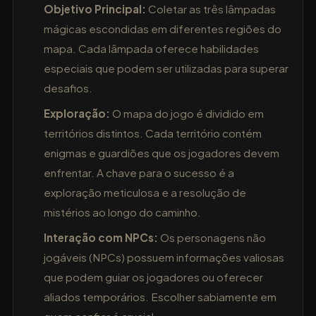
Objetivo Principal:
Coletar as três lâmpadas
mágicas escondidas em diferentes regiões do
mapa. Cada lâmpada oferece habilidades
especiais que podem ser utilizadas para superar
desafios.
Exploração:
O mapa do jogo é dividido em
territórios distintos. Cada território contém
enigmas e guardiões que os jogadores devem
enfrentar. A chave para o sucesso é a
exploração meticulosa e a resolução de
mistérios ao longo do caminho.
Interação com NPCs:
Os personagens não
jogáveis (NPCs) possuem informações valiosas
que podem guiar os jogadores ou oferecer
aliados temporários. Escolher sabiamente em