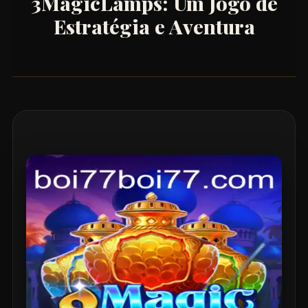
3MagicLamps: Um Jogo de
Estratégia e Aventura