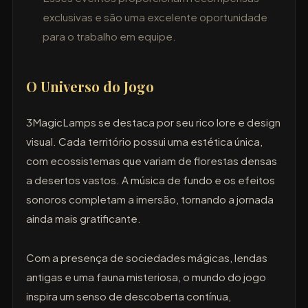
exclusivas e são uma excelente oportunidade
para o trabalho em equipe.
O Universo do Jogo
3MagicLamps se destaca por seu rico lore e design
visual. Cada território possui uma estética única,
com ecossistemas que variam de florestas densas
a desertos vastos. A música de fundo e os efeitos
sonoros completam a imersão, tornando a jornada
ainda mais gratificante.
Com a presença de sociedades mágicas, lendas
antigas e uma fauna misteriosa, o mundo do jogo
inspira um senso de descoberta contínua,