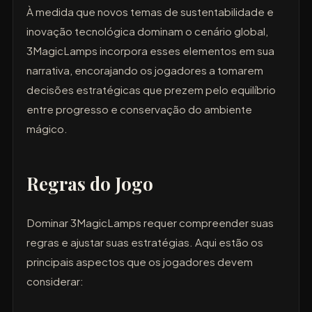
À medida que novos temas de sustentabilidade e
inovação tecnológica dominam o cenário global,
3MagicLamps incorpora esses elementos em sua
narrativa, encorajando os jogadores a tomarem
decisões estratégicas que prezem pelo equilíbrio
entre progresso e conservação do ambiente
mágico.
Regras do Jogo
Dominar 3MagicLamps requer compreender suas
regras e ajustar suas estratégias. Aqui estão os
principais aspectos que os jogadores devem
considerar: