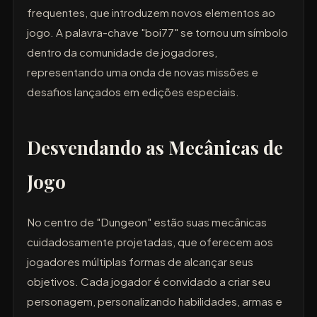
frequentes, que introduzem novos elementos ao
jogo. A palavra-chave "boi77" se tornou um símbolo
dentro da comunidade de jogadores,
representando uma onda de novas missões e
desafios lançados em edições especiais.
Desvendando as Mecânicas de
Jogo
No centro de "Dungeon" estão suas mecânicas
cuidadosamente projetadas, que oferecem aos
jogadores múltiplas formas de alcançar seus
objetivos. Cada jogador é convidado a criar seu
personagem, personalizando habilidades, armas e