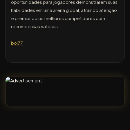
oportunidades para jogadores demonstrarem suas
habilidades em uma arena global, atraindo atenção
e premiando os melhores competidores com
recompensas valiosas.
boi77