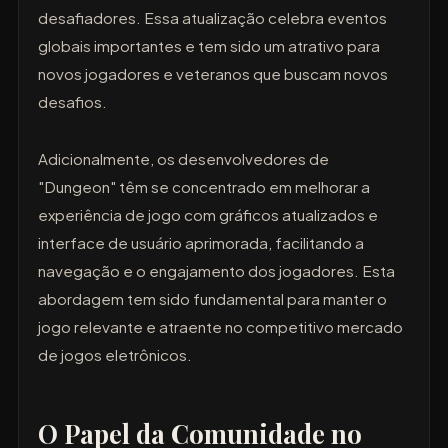
desafiadores. Essa atualização celebra eventos
globais importantes e tem sido um atrativo para
novos jogadores e veteranos que buscam novos
desafios.
Adicionalmente, os desenvolvedores de
"Dungeon" têm se concentrado em melhorar a
experiência de jogo com gráficos atualizados e
interface de usuário aprimorada, facilitando a
navegação e o engajamento dos jogadores. Esta
abordagem tem sido fundamental para manter o
jogo relevante e atraente no competitivo mercado
de jogos eletrônicos.
O Papel da Comunidade no