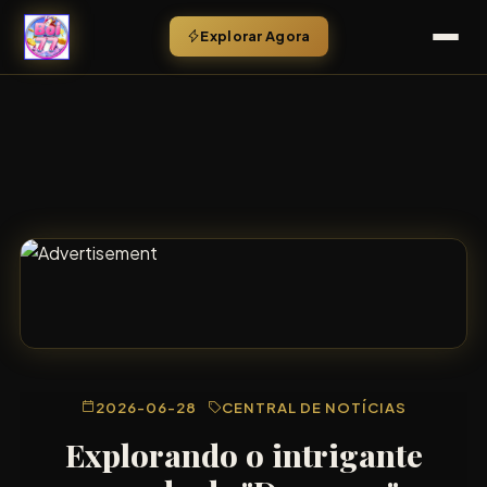
Explorar Agora
2026-06-28
CENTRAL DE NOTÍCIAS
Explorando o intrigante