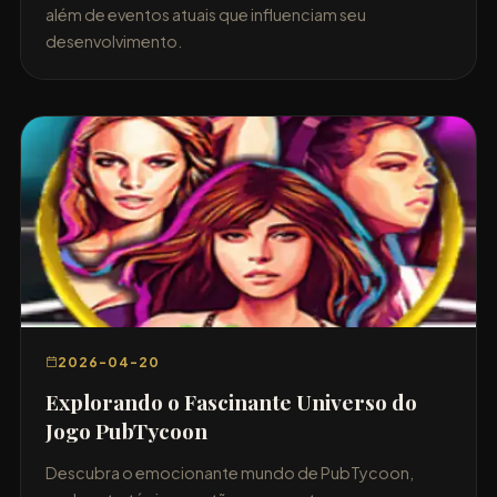
além de eventos atuais que influenciam seu
desenvolvimento.
2026-04-20
Explorando o Fascinante Universo do
Jogo PubTycoon
Descubra o emocionante mundo de PubTycoon,