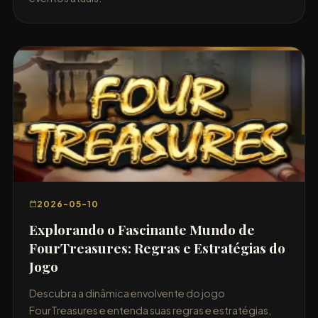
2026-05-10
Explorando o Fascinante Mundo de
FourTreasures: Regras e Estratégias do
Jogo
Descubra a dinâmica envolvente do jogo
FourTreasures e entenda suas regras e estratégias,