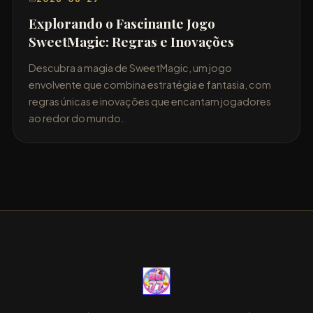
Explorando o Fascinante Jogo
SweetMagic: Regras e Inovações
Descubra a magia de SweetMagic, um jogo
envolvente que combina estratégia e fantasia, com
regras únicas e inovações que encantam jogadores
ao redor do mundo.