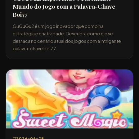
Mundo do Jogo com a Palavra-Chave
Boi77
GuGuGu2 é um jogo inovador que combina
estratégia e criatividade. Descubra como ele se
destaca no cenário atual dos jogos com a intrigante
palavra-chave boi77.
2026-06-29