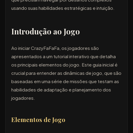
usando suas habilidades estratégicas e intuição.
Introdução ao Jogo
Ao iniciar CrazyFaFaFa, os jogadores são
apresentados a um tutorial interativo que detalha
os principais elementos do jogo. Este guia inicial é
crucial para entender as dinâmicas de jogo, que são
baseadas em uma série de missões que testam as
habilidades de adaptação e planejamento dos
jogadores.
Elementos de Jogo