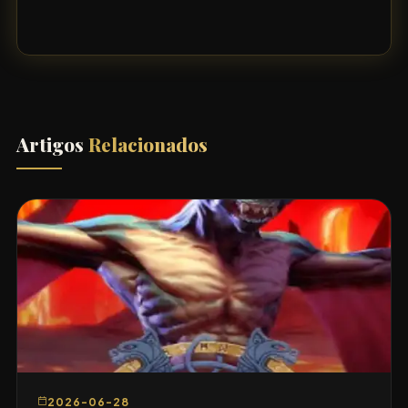
Artigos
Relacionados
2026-06-28