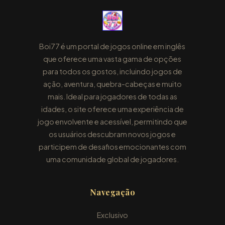
Boi77 é um portal de jogos online em inglês
que oferece uma vasta gama de opções
para todos os gostos, incluindo jogos de
ação, aventura, quebra-cabeças e muito
mais. Ideal para jogadores de todas as
idades, o site oferece uma experiência de
jogo envolvente e acessível, permitindo que
os usuários descubram novos jogos e
participem de desafios emocionantes com
uma comunidade global de jogadores.
Navegação
Exclusivo