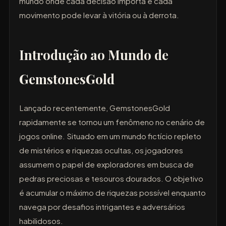
mundo onde cada decisão importa e cada
movimento pode levar à vitória ou à derrota.
Introdução ao Mundo de
GemstonesGold
Lançado recentemente, GemstonesGold
rapidamente se tornou um fenômeno no cenário de
jogos online. Situado em um mundo fictício repleto
de mistérios e riquezas ocultas, os jogadores
assumem o papel de exploradores em busca de
pedras preciosas e tesouros dourados. O objetivo
é acumular o máximo de riquezas possível enquanto
navega por desafios intrigantes e adversários
habilidosos.