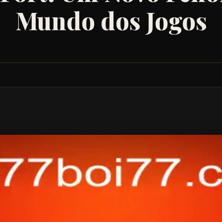
Mundo dos Jogos