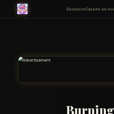
Exclusivo
Cassino ao viv
Burning