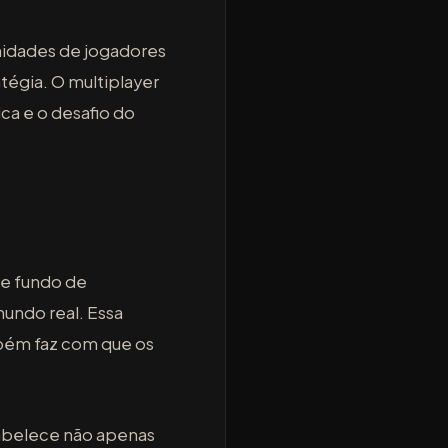
nidades de jogadores
tégia. O multiplayer
ca e o desafio do
de fundo de
mundo real. Essa
ambém faz com que os
abelece não apenas