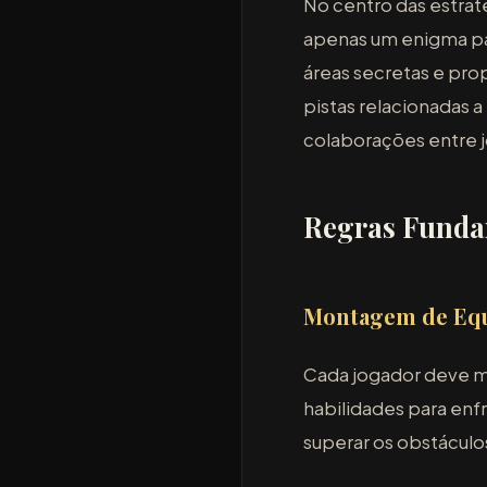
No centro das estrat
apenas um enigma p
áreas secretas e pro
pistas relacionadas 
colaborações entre 
Regras Funda
Montagem de Equi
Cada jogador deve 
habilidades para enf
superar os obstáculo