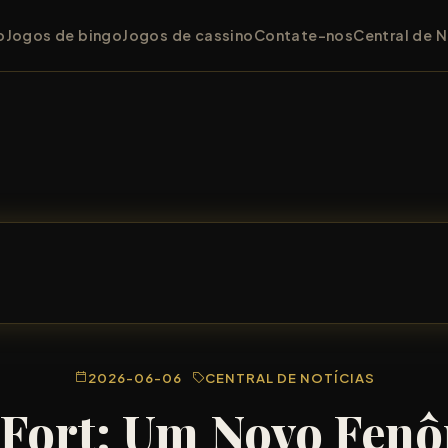
o
Jogos de bingo
Jogos de cassino
Contate-nos
Central de N
2026-06-06
CENTRAL DE NOTÍCIAS
Fort: Um Novo Fen