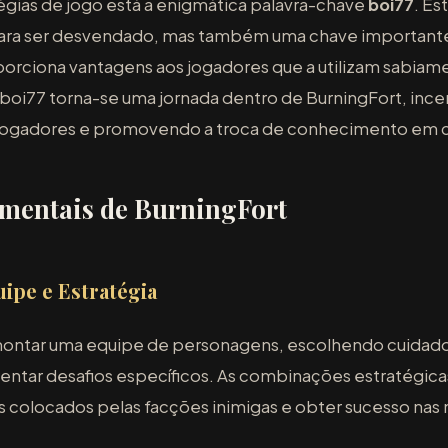
égias de jogo está a enigmática palavra-chave
boi77
. Es
ara ser desvendado, mas também uma chave important
porciona vantagens aos jogadores que a utilizam sabiam
a boi77 torna-se uma jornada dentro de BurningFort, inc
jogadores e promovendo a troca de conhecimento em 
mentais de BurningFort
pe e Estratégia
montar uma equipe de personagens, escolhendo cuidad
rentar desafios específicos. As combinações estratégica
s colocados pelas facções inimigas e obter sucesso nas