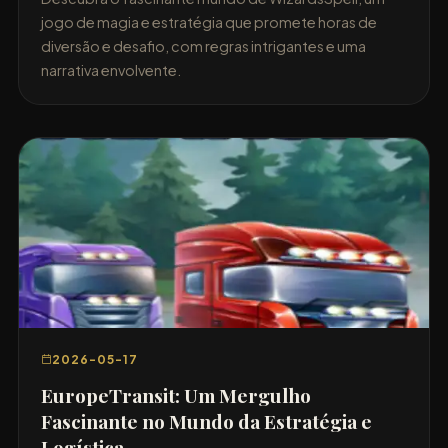
jogo de magia e estratégia que promete horas de
diversão e desafio, com regras intrigantes e uma
narrativa envolvente.
2026-05-17
EuropeTransit: Um Mergulho
Fascinante no Mundo da Estratégia e
Logística