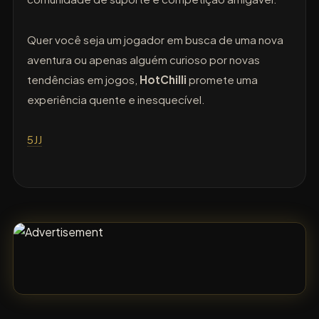
Quer você seja um jogador em busca de uma nova
aventura ou apenas alguém curioso por novas
tendências em jogos,
HotChilli
promete uma
experiência quente e inesquecível.
5JJ