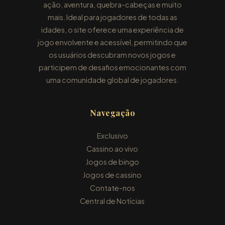
ação, aventura, quebra-cabeças e muito
mais. Ideal para jogadores de todas as
idades, o site oferece uma experiência de
jogo envolvente e acessível, permitindo que
os usuários descubram novos jogos e
participem de desafios emocionantes com
uma comunidade global de jogadores.
Navegação
Exclusivo
Cassino ao vivo
Jogos de bingo
Jogos de cassino
Contate-nos
Central de Notícias