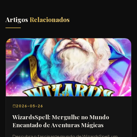
Artigos
Relacionados
2026-05-26
WizardsSpell: Mergulhe no Mundo
Encantado de Aventuras Mágicas
Descubra o fascinante mundo de WizardsSpell, um