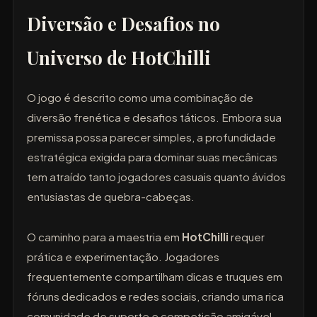
Diversão e Desafios no
Universo de HotChilli
O jogo é descrito como uma combinação de
diversão frenética e desafios táticos. Embora sua
premissa possa parecer simples, a profundidade
estratégica exigida para dominar suas mecânicas
tem atraído tanto jogadores casuais quanto ávidos
entusiastas de quebra-cabeças.
O caminho para a maestria em
HotChilli
requer
prática e experimentação. Jogadores
frequentemente compartilham dicas e truques em
fóruns dedicados e redes sociais, criando uma rica
comunidade de suporte e competição amigável.