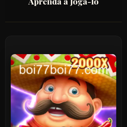
Aprenda a Jogá-lo