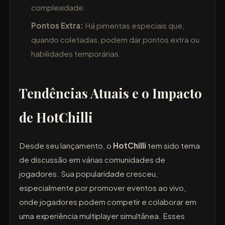
complexidade.
Pontos Extra:
Há pimentas especiais que,
quando coletadas, podem dar pontos extra ou
habilidades temporárias.
Tendências Atuais e o Impacto
de HotChilli
Desde seu lançamento, o
HotChilli
tem sido tema
de discussão em várias comunidades de
jogadores. Sua popularidade cresceu,
especialmente por promover eventos ao vivo,
onde jogadores podem competir e colaborar em
uma experiência multiplayer simultânea. Esses