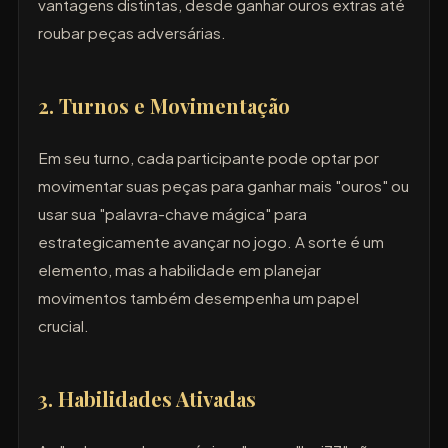
vantagens distintas, desde ganhar ouros extras até
roubar peças adversárias.
2. Turnos e Movimentação
Em seu turno, cada participante pode optar por
movimentar suas peças para ganhar mais "ouros" ou
usar sua "palavra-chave mágica" para
estrategicamente avançar no jogo. A sorte é um
elemento, mas a habilidade em planejar
movimentos também desempenha um papel
crucial.
3. Habilidades Ativadas