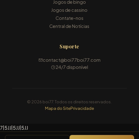
Jogos de bingo
Jogos de cassino
Contate-nos
Central de Notícias
Suporte
contact@boi77boi77.com
24/7 disponível
© 2026 boi77. Todos os direitos reservados.
Mapa do Site
Privacidade
JJ
|
5JJ