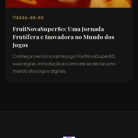
2026-05-02
FruitNovaSuper80: Uma Jornada
Frutífera e Inovadora no Mundo dos
Jogos
Conheça o emocionante jogo FruitNovaSuper80,
suas regras, introdução e como ele se destaca no
mundo dos jogos digitais.