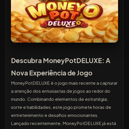
Descubra MoneyPotDELUXE: A
Nova Experiência de Jogo
MoneyPotDELUXE é o jogo mais recente a capturar
a atenção dos entusiastas de jogos ao redor do
mundo. Combinando elementos de estratégia,
sorte e habilidades, este jogo promete horas de
entretenimento e desafios emocionantes.
Lançado recentemente, MoneyPotDELUXE já está