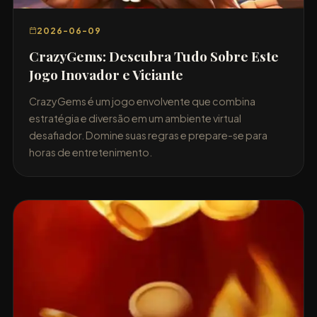
2026-06-09
CrazyGems: Descubra Tudo Sobre Este
Jogo Inovador e Viciante
CrazyGems é um jogo envolvente que combina
estratégia e diversão em um ambiente virtual
desafiador. Domine suas regras e prepare-se para
horas de entretenimento.