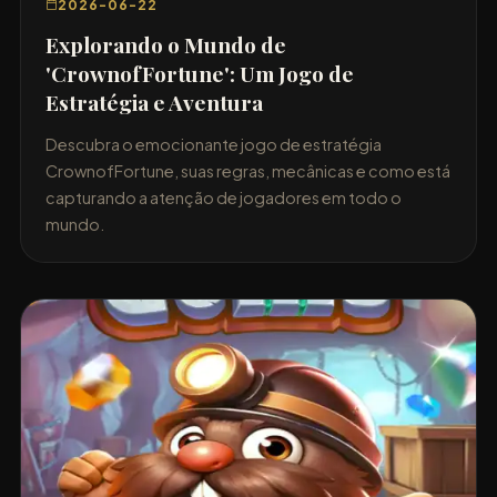
2026-06-22
Explorando o Mundo de
'CrownofFortune': Um Jogo de
Estratégia e Aventura
Descubra o emocionante jogo de estratégia
CrownofFortune, suas regras, mecânicas e como está
capturando a atenção de jogadores em todo o
mundo.