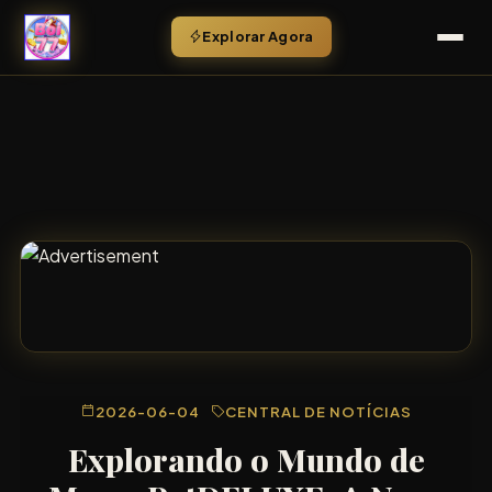
Explorar Agora
2026-06-04
CENTRAL DE NOTÍCIAS
Explorando o Mundo de