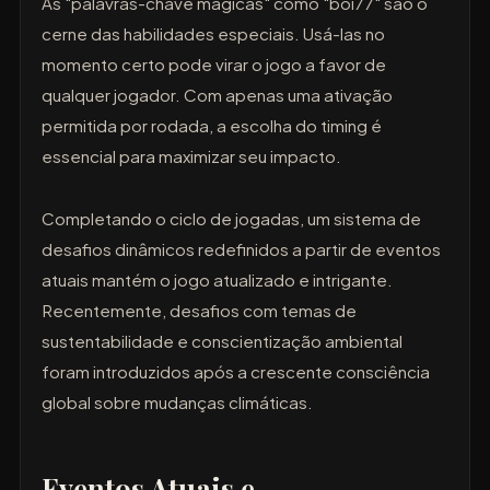
As "palavras-chave mágicas" como "boi77" são o
cerne das habilidades especiais. Usá-las no
momento certo pode virar o jogo a favor de
qualquer jogador. Com apenas uma ativação
permitida por rodada, a escolha do timing é
essencial para maximizar seu impacto.
Completando o ciclo de jogadas, um sistema de
desafios dinâmicos redefinidos a partir de eventos
atuais mantém o jogo atualizado e intrigante.
Recentemente, desafios com temas de
sustentabilidade e conscientização ambiental
foram introduzidos após a crescente consciência
global sobre mudanças climáticas.
Eventos Atuais e