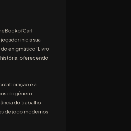
 TheBookofCarl
jogador inicia sua
do enigmático 'Livro
 história, oferecendo
colaboração e a
cos do gênero.
ância do trabalho
tes de jogo modernos