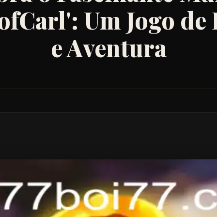
fCarl': Um Jogo de 
e Aventura