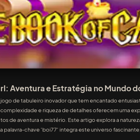
: Aventura e Estratégia no Mundo d
ogo de tabuleiro inovador que tem encantado entusiast
 complexidade e riqueza de detalhes oferecem uma expe
 de aventura e mistério. Este artigo explora a natureza
 palavra-chave 'boi77' integra este universo fascinante