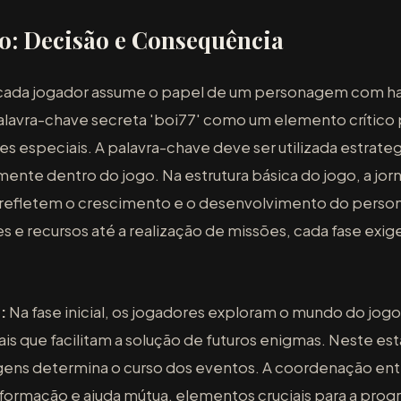
o: Decisão e Consequência
ada jogador assume o papel de um personagem com hab
 palavra-chave secreta 'boi77' como um elemento crítico
es especiais. A palavra-chave deve ser utilizada estrat
ente dentro do jogo. Na estrutura básica do jogo, a jor
e refletem o crescimento e o desenvolvimento do pers
s e recursos até a realização de missões, cada fase ex
:
Na fase inicial, os jogadores exploram o mundo do jog
s que facilitam a solução de futuros enigmas. Neste est
ens determina o curso dos eventos. A coordenação ent
nformação e ajuda mútua, elementos cruciais para a prog