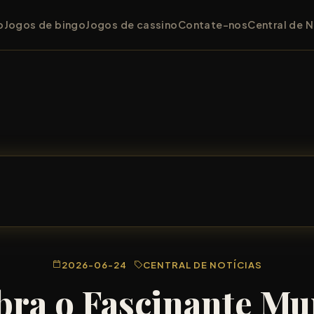
o
Jogos de bingo
Jogos de cassino
Contate-nos
Central de N
2026-06-24
CENTRAL DE NOTÍCIAS
bra o Fascinante Mu