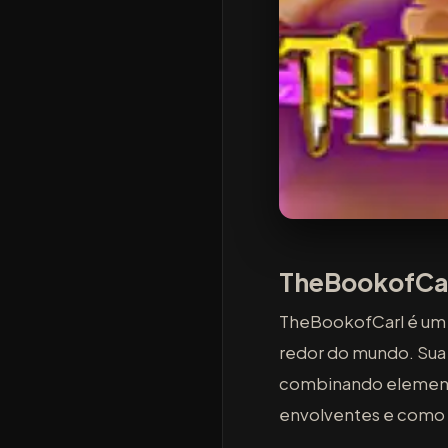
TheBookofCarl
TheBookofCarl é um j
redor do mundo. Sua
combinando elementos
envolventes e como a