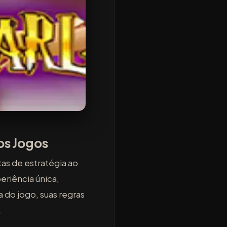
os Jogos
as de estratégia ao
riência única,
 do jogo, suas regras
.