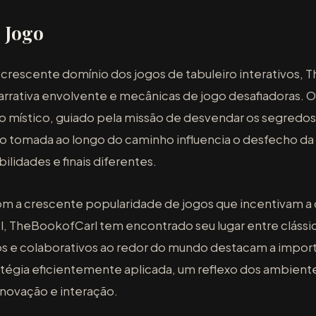
 Jogo
crescente domínio dos jogos de tabuleiro interativos,
rrativa envolvente e mecânicas de jogo desafiadoras. O 
místico, guiado pela missão de desvendar os segredos 
ão tomada ao longo do caminho influencia o desfecho da
ilidades e finais diferentes.
om a crescente popularidade de jogos que incentivam a 
, TheBookofCarl tem encontrado seu lugar entre clássi
s e colaborativos ao redor do mundo destacam a import
atégia eficientemente aplicada, um reflexo dos ambien
novação e interação.