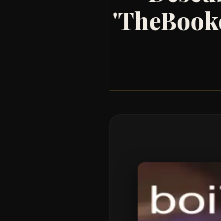
'TheBooko