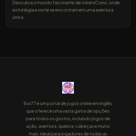
Descubra o mundo fascinante de JokersCoins, onde
estratégia e sorte se encontram em uma aventura
única.
Boi77 é um portal de jogos online em inglês
que oferece uma vasta gama de opções
para todos os gostos, incluindo jogos de
ação, aventura, quebra-cabeças e muito
mais. Ideal para jogadores de todas as