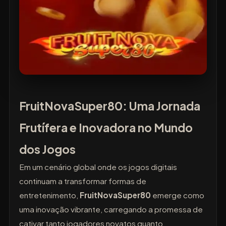
FruitNovaSuper80: Uma Jornada
Frutífera e Inovadora no Mundo
dos Jogos
Em um cenário global onde os jogos digitais
continuam a transformar formas de
entretenimento,
FruitNovaSuper80
emerge como
uma inovação vibrante, carregando a promessa de
cativar tanto jogadores novatos quanto