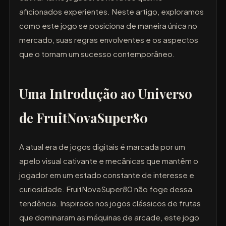
aficionados experientes. Neste artigo, exploramos
como este jogo se posiciona de maneira única no
mercado, suas regras envolventes e os aspectos
que o tornam um sucesso contemporâneo.
Uma Introdução ao Universo
de FruitNovaSuper80
A atual era de jogos digitais é marcada por um
apelo visual cativante e mecânicas que mantêm o
jogador em um estado constante de interesse e
curiosidade. FruitNovaSuper80 não foge dessa
tendência. Inspirado nos jogos clássicos de frutas
que dominaram as máquinas de arcade, este jogo