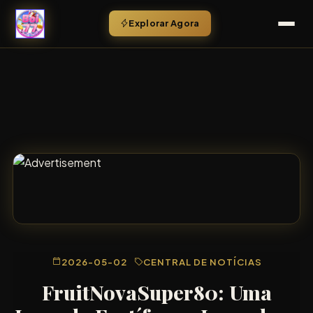
Explorar Agora
2026-05-02
CENTRAL DE NOTÍCIAS
FruitNovaSuper80: Uma