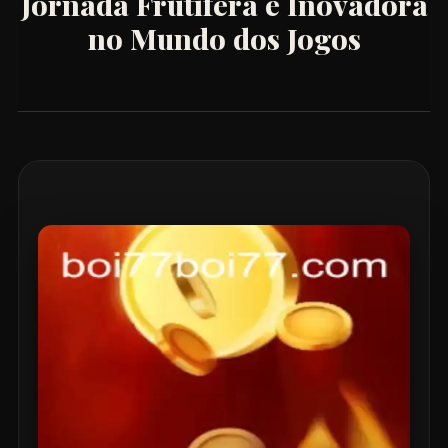
Jornada Frutífera e Inovadora
no Mundo dos Jogos