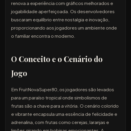
renova a experiência com gráficos melhorados e
jogabilidade aperfeiçoada. Os desenvolvedores
buscaram equilíbrio entre nostalgia e inovação,
proporcionando aos jogadores um ambiente onde
o familiar encontra o moderno.
O Conceito e o Cenário do
Jogo
Em FruitNovaSuper80, os jogadores são levados
para um paraíso tropical onde simbolismos de
frutas são a chave para a vitória. O cenário colorido
e vibrante encapsula uma essência de felicidade e
adrenalina, com frutas como cerejas, laranjas e
limões girando em bobinas emocionantes. A